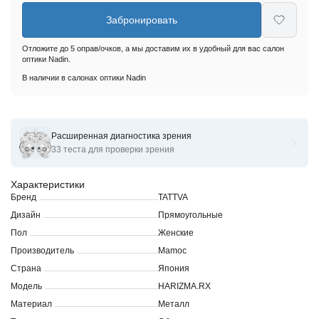
Забронировать
Отложите до 5 оправ/очков, а мы доставим их в удобный для вас салон
оптики Nadin.
В наличии в салонах оптики Nadin
Расширенная диагностика зрения
Оправы для очков корригирующихHARIZMA.RX
33 теста для проверки зрения
Характеристики
Бренд
TATTVA
Дизайн
Прямоугольные
Пол
Женские
Производитель
Mamoc
Страна
Япония
Модель
HARIZMA.RX
Материал
Металл