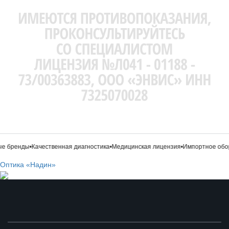
 бренды
•
Качественная диагностика
•
Медицинская лицензия
•
Импортное обор
Оптика «Надин»