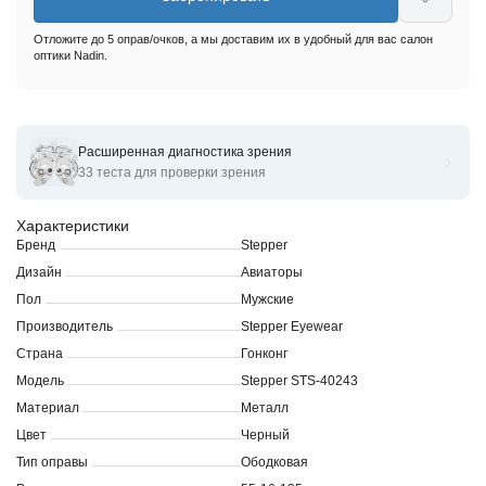
Отложите до 5 оправ/очков, а мы доставим их в удобный для вас салон
оптики Nadin.
Расширенная диагностика зрения
Оправы для очков корригирующих Stepper STS-40243
33 теста для проверки зрения
Характеристики
Бренд
Stepper
Дизайн
Авиаторы
Пол
Мужские
Производитель
Stepper Eyewear
Страна
Гонконг
Модель
Stepper STS-40243
Материал
Металл
Цвет
Черный
Тип оправы
Ободковая