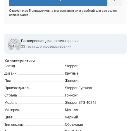
Отложите до 5 оправ/очков, а мы доставим их в удобный для вас салон
оптики Nadin.
Расширенная диагностика зрения
Оправы для очков корригирующих Stepper STS-40242
33 теста для проверки зрения
Характеристики
Бренд
Stepper
Дизайн
Круглые
Пол
Женские
Производитель
Stepper Eyewear
Страна
Гонконг
Модель
Stepper STS-40242
Материал
Металл
Цвет
Черный
Тип оправы
Ободковая