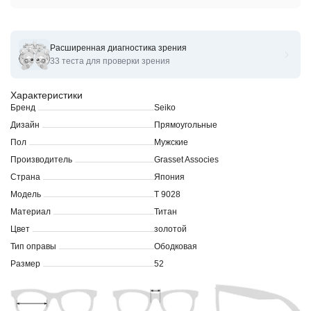
Расширенная диагностика зрения
Оправы для очков корригирующих Seiko T*9028
33 теста для проверки зрения
Характеристики
Бренд
Seiko
Дизайн
Прямоугольные
Пол
Мужские
Производитель
Grasset Associes
Страна
Япония
Модель
T 9028
Материал
Титан
Цвет
золотой
Тип оправы
Ободковая
Размер
52