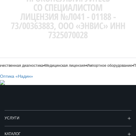
чественная диагностика
•
Медицинская лицензия
•
Импортное оборудование
•
Пр
Оптика «Надин»
УСЛУГИ
КАТАЛОГ