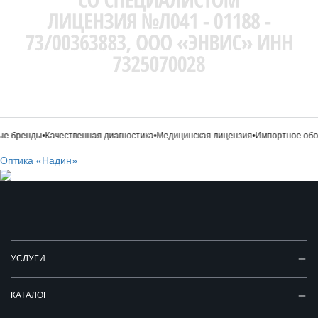
е бренды
•
Качественная диагностика
•
Медицинская лицензия
•
Импортное обор
Оптика «Надин»
УСЛУГИ
КАТАЛОГ