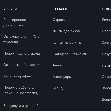
УСЛУГИ
КАТАЛОГ
ПОК
Расширенная
Оправы
Личн
диагностика
Линзы для очков
Прог
Ортокератология (ОК-
терапия)
Контактные линзы
Конт
Прием главного врача
Солнцезащитные очки
Покуп
Оптическая биометрия
Акции
ПАЦ
Кератопография
Аксессуары
Симп
Прием страболога
Бренды
Забо
(лечение косоглазия)
Вопр
Все услуги и цены