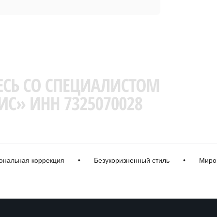
ная коррекция
•
Безукоризненный стиль
•
Мировые 