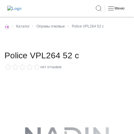
Меню
•
Каталог
•
Оправы очковые
•
Police VPL264 52 c
Police VPL264 52 c
нет отзывов