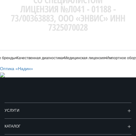
бренды
•
Качественная диагностика
•
Медицинская лицензия
•
Импортное обору
Оптика «Надин»
УСЛУГИ
КАТАЛОГ