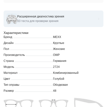
Расширенная диагностика зрения
Оправы для очков корригирующих OWP MEXX 2724
33 теста для проверки зрения
Характеристики
Бренд
MEXX
Дизайн
Круглые
Пол
Женские
Производитель
OWP
Страна
Германия
Модель
2724
Материал
Комбинированный
Цвет
Голубой
Тип оправы
Ободковая
Размер
48