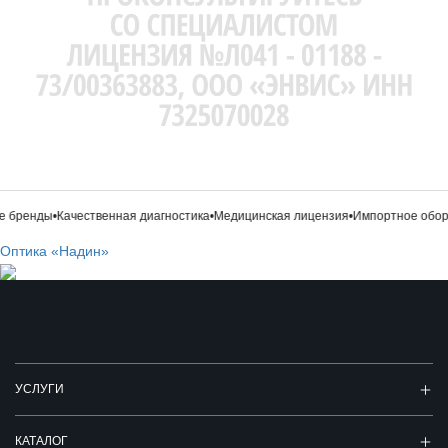
 бренды
•
Качественная диагностика
•
Медицинская лицензия
•
Импортное обору
Оптика «Надин»
УСЛУГИ
КАТАЛОГ