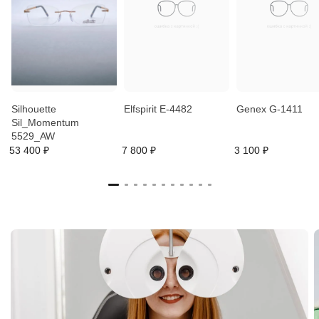
Silhouette
Elfspirit E-4482
Genex G-1411
Sil_Momentum
5529_AW
53 400 ₽
7 800 ₽
3 100 ₽