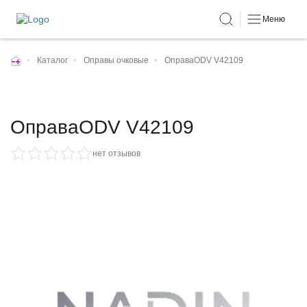
Меню
•
Каталог
•
Оправы очковые
•
ОправаODV V42109
ОправаODV V42109
нет отзывов