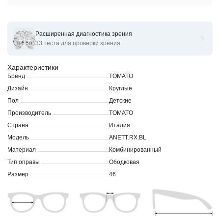
Расширенная диагностика зрения
Оправы для очков корригирующих TOMATO ANETT.RX.
33 теста для проверки зрения
Характеристики
Бренд
TOMATO
Дизайн
Круглые
Пол
Детские
Производитель
TOMATO
Страна
Италия
Модель
ANETT.RX.BL
Материал
Комбинированный
Тип оправы
Ободковая
Размер
46