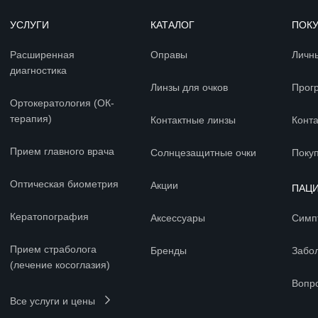
УСЛУГИ
КАТАЛОГ
ПОК
Расширенная
Оправы
Личн
диагностика
Линзы для очков
Прог
Ортокератология (ОК-
терапия)
Контактные линзы
Конт
Прием главного врача
Солнцезащитные очки
Покуп
Оптическая биометрия
Акции
ПАЦ
Кератопография
Аксессуары
Симп
Прием страболога
Бренды
Забо
(лечение косоглазия)
Вопр
Все услуги и цены