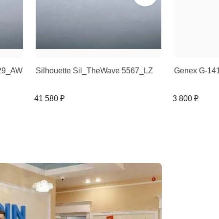
529_AW
Silhouette Sil_TheWave 5567_LZ
Genex G-14
41 580 ₽
3 800 ₽