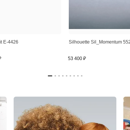
rit E-4426
Silhouette Sil_Momentum 5
₽
53 400 ₽