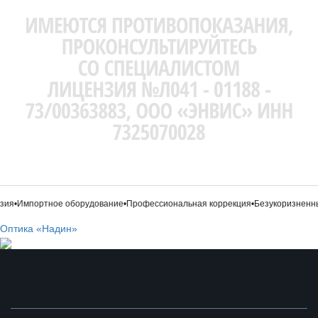
ия
•
Импортное оборудование
•
Профессиональная коррекция
•
Безукоризненны
Оптика «Надин»