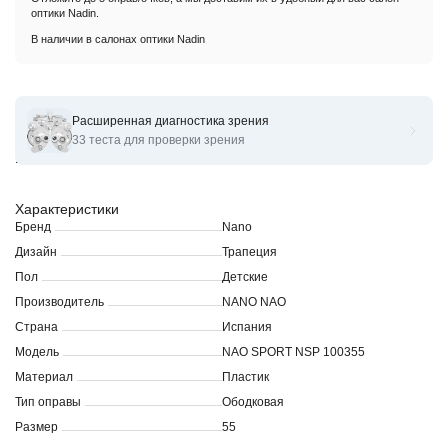
оптики Nadin.
В наличии в салонах оптики Nadin
Расширенная диагностика зрения
Оправы для очков корригирующих Nano Nao SPORT NSP
33 теста для проверки зрения
100355
Характеристики
Бренд
Nano
Дизайн
Трапеция
Пол
Детские
Производитель
NANO NAO
Страна
Испания
Модель
NAO SPORT NSP 100355
Материал
Пластик
Тип оправы
Ободковая
Размер
55