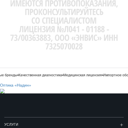
е бренды
•
Качественная диагностика
•
Медицинская лицензия
•
Импортное обор
Оптика «Надин»
УСЛУГИ