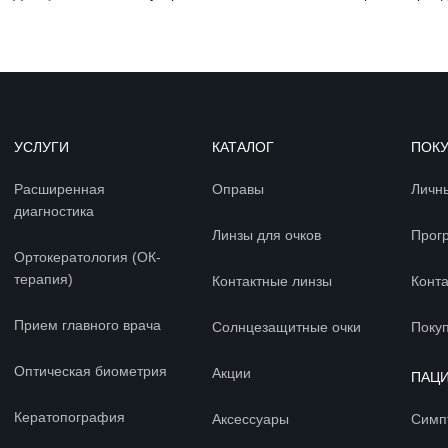
УСЛУГИ
КАТАЛОГ
ПОК
Расширенная
Оправы
Личн
диагностика
Линзы для очков
Прог
Ортокератология (ОК-
терапия)
Контактные линзы
Конт
Прием главного врача
Солнцезащитные очки
Покуп
Оптическая биометрия
Акции
ПАЦ
Кератопография
Аксессуары
Симп