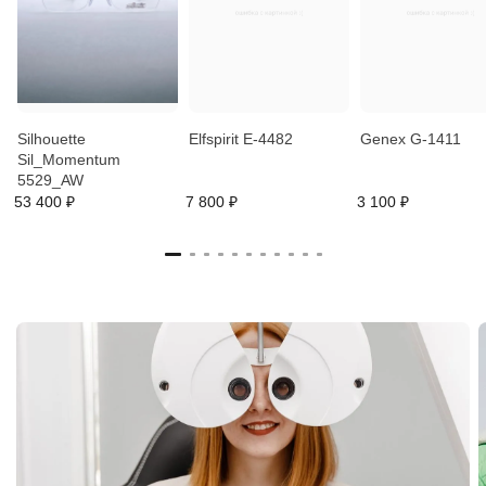
Silhouette
Elfspirit E-4482
Genex G-1411
Sil_Momentum
5529_AW
53 400 ₽
7 800 ₽
3 100 ₽