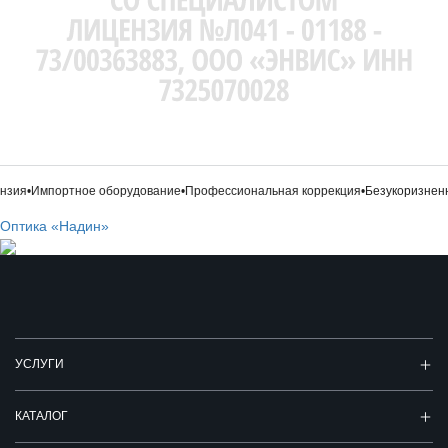
зия
•
Импортное оборудование
•
Профессиональная коррекция
•
Безукоризненн
Оптика «Надин»
УСЛУГИ
КАТАЛОГ