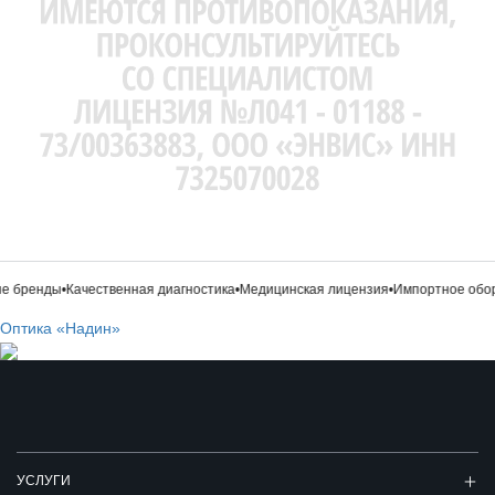
 бренды
•
Качественная диагностика
•
Медицинская лицензия
•
Импортное обор
Оптика «Надин»
УСЛУГИ