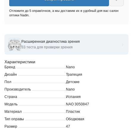
Отложите до 5 оправ/очков, а мы доставим их в удобный для вас салон
оптики Nadin.
Расширенная диагностика зрения
Оправы для очков корригирующих Nano Nao 3050847
33 теста для проверки зрения
Характеристики
Бренд
Nano
Дизайн
Трапеция
Пол
Детские
Производитель
Nano
Страна
Испания
Модель
NAO 3050847
Материал
Пластик
Тип оправы
Ободковая
Размер
47