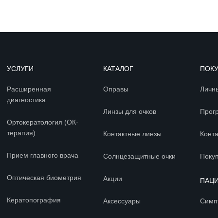
УСЛУГИ
КАТАЛОГ
ПОК
Расширенная
Оправы
Личн
диагностика
Линзы для очков
Прог
Ортокератология (ОК-
терапия)
Контактные линзы
Конт
Прием главного врача
Солнцезащитные очки
Покуп
Оптическая биометрия
Акции
ПАЦ
Кератопография
Аксессуары
Симп