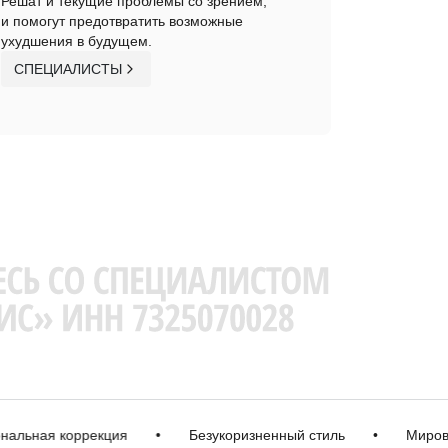
Решат и текущие проблемы со зрением,
и помогут предотвратить возможные
ухудшения в будущем.
СПЕЦИАЛИСТЫ
ая коррекция
•
Безукоризненный стиль
•
Мировые б