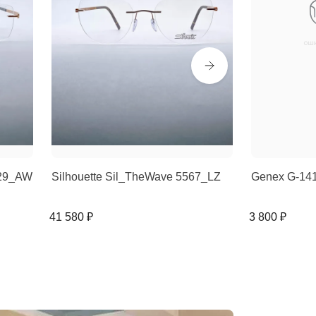
529_AW
Silhouette Sil_TheWave 5567_LZ
Genex G-14
41 580 ₽
3 800 ₽