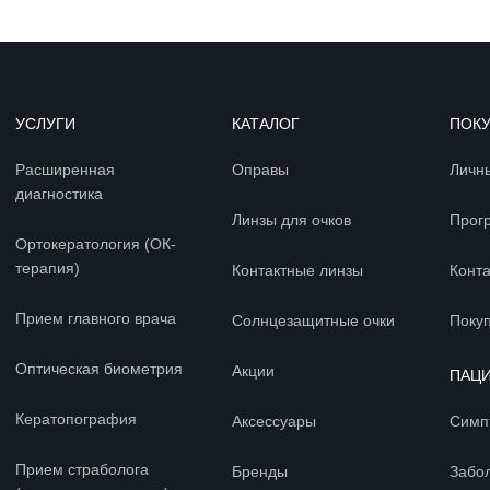
УСЛУГИ
КАТАЛОГ
ПОК
Расширенная
Оправы
Личн
диагностика
Линзы для очков
Прог
Ортокератология (ОК-
терапия)
Контактные линзы
Конт
Прием главного врача
Солнцезащитные очки
Покуп
Оптическая биометрия
Акции
ПАЦ
Кератопография
Аксессуары
Симп
Прием страболога
Бренды
Забо