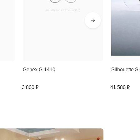
Genex G-1410
Silhouette 
3 800 ₽
41 580 ₽