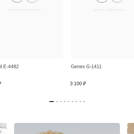
rit E-4482
Genex G-1411
₽
3 100 ₽