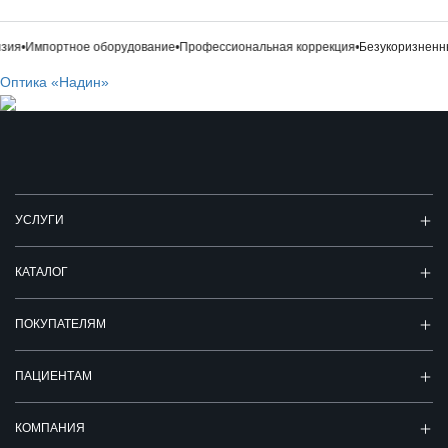
ия
•
Импортное оборудование
•
Профессиональная коррекция
•
Безукоризненны
Оптика «Надин»
УСЛУГИ
КАТАЛОГ
ПОКУПАТЕЛЯМ
ПАЦИЕНТАМ
КОМПАНИЯ