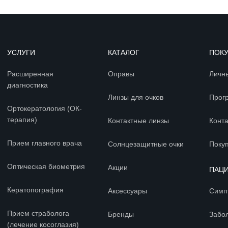
УСЛУГИ
КАТАЛОГ
ПОК
Расширенная
Оправы
Личн
диагностика
Линзы для очков
Прог
Ортокератология (ОК-
терапия)
Контактные линзы
Конт
Прием главного врача
Солнцезащитные очки
Покуп
Оптическая биометрия
Акции
ПАЦ
Кератопография
Аксессуары
Симп
Прием страболога
Бренды
Забо
(лечение косоглазия)