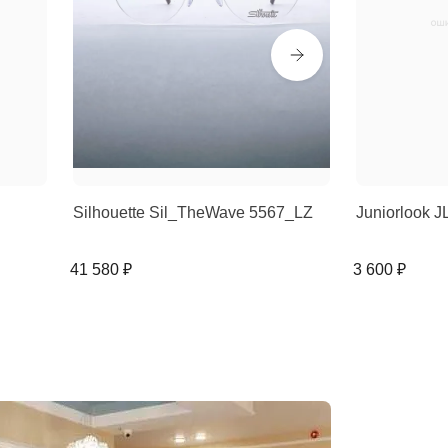
Silhouette Sil_TheWave 5567_LZ
Juniorlook J
41 580 ₽
3 600 ₽