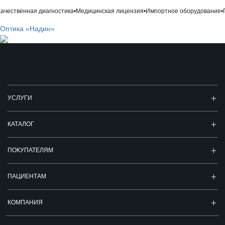
чественная диагностика
•
Медицинская лицензия
•
Импортное оборудование
•
П
Оптика «Надин»
УСЛУГИ
КАТАЛОГ
ПОКУПАТЕЛЯМ
ПАЦИЕНТАМ
КОМПАНИЯ