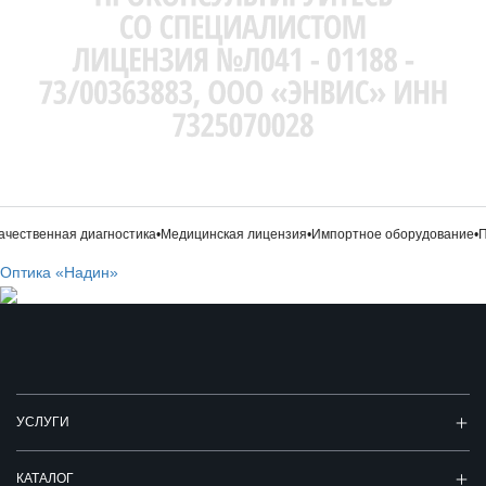
чественная диагностика
•
Медицинская лицензия
•
Импортное оборудование
•
Пр
Оптика «Надин»
УСЛУГИ
КАТАЛОГ