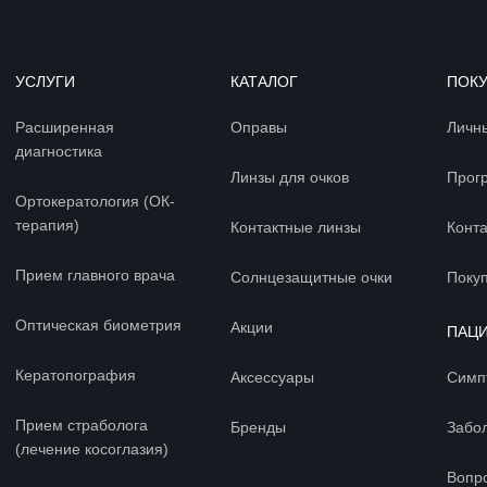
УСЛУГИ
КАТАЛОГ
ПОК
Расширенная
Оправы
Личн
диагностика
Линзы для очков
Прог
Ортокератология (ОК-
терапия)
Контактные линзы
Конт
Прием главного врача
Солнцезащитные очки
Покуп
Оптическая биометрия
Акции
ПАЦ
Кератопография
Аксессуары
Симп
Прием страболога
Бренды
Забо
(лечение косоглазия)
Вопр