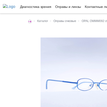
Диагностика зрения
Оправы и линзы
Контактные л
•
Каталог
•
Оправы очковые
•
OPAL OWMM092 c