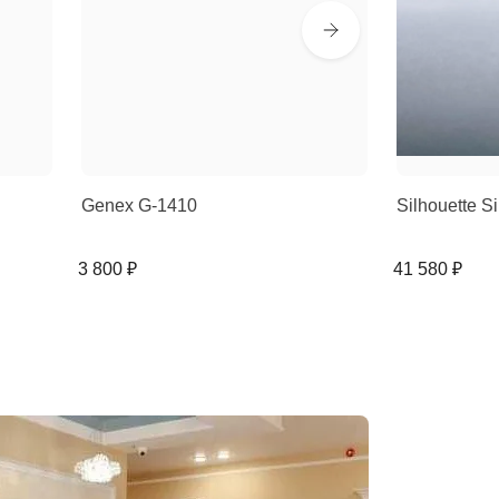
Genex G-1410
Silhouette 
3 800 ₽
41 580 ₽