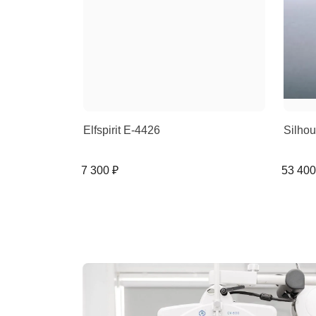
Elfspirit E-4426
Silho
7 300 ₽
53 400