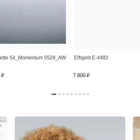
uette Sil_Momentum 5529_AW
Elfspirit E-4482
 ₽
7 800 ₽