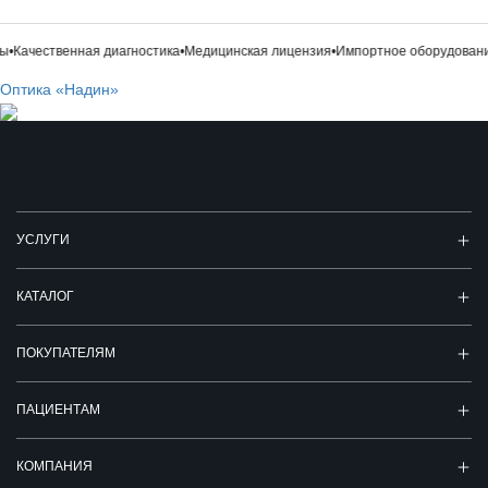
ы
•
Качественная диагностика
•
Медицинская лицензия
•
Импортное оборудовани
Оптика «Надин»
УСЛУГИ
КАТАЛОГ
ПОКУПАТЕЛЯМ
ПАЦИЕНТАМ
КОМПАНИЯ