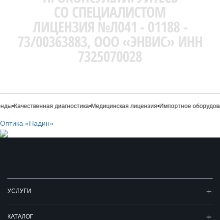
нды
•
Качественная диагностика
•
Медицинская лицензия
•
Импортное оборудова
Оптика «Надин»
УСЛУГИ
КАТАЛОГ