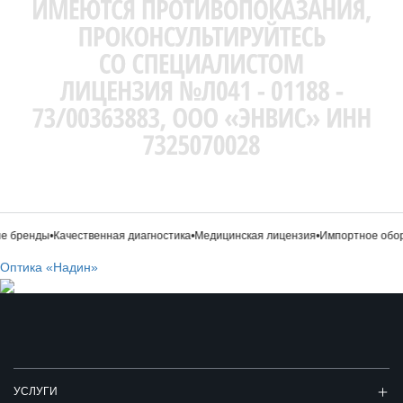
 бренды
•
Качественная диагностика
•
Медицинская лицензия
•
Импортное обор
Оптика «Надин»
УСЛУГИ