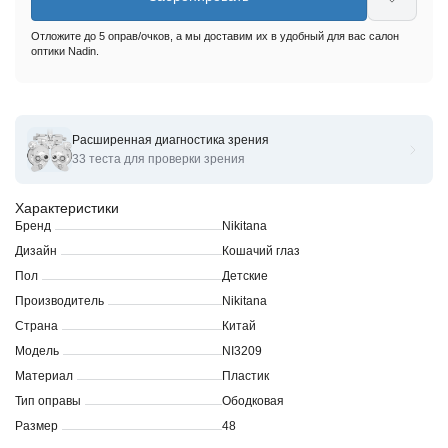
Отложите до 5 оправ/очков, а мы доставим их в удобный для вас салон
оптики Nadin.
Расширенная диагностика зрения
Оправы для очков корригирующих Nikitana Ni3209
33 теста для проверки зрения
Характеристики
Бренд
Nikitana
Дизайн
Кошачий глаз
Пол
Детские
Производитель
Nikitana
Страна
Китай
Модель
NI3209
Материал
Пластик
Тип оправы
Ободковая
Размер
48