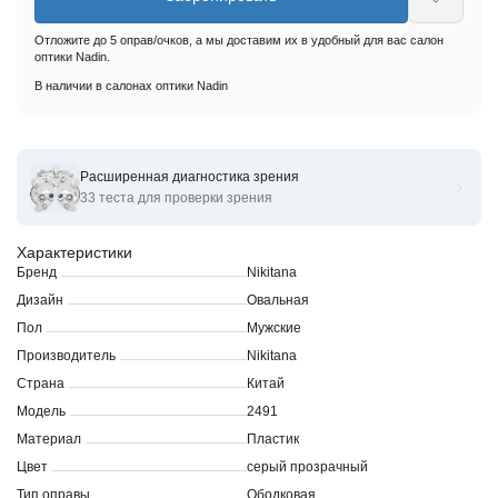
Отложите до 5 оправ/очков, а мы доставим их в удобный для вас салон
оптики Nadin.
В наличии в салонах оптики Nadin
Расширенная диагностика зрения
Оправы для очков корригирующих Nikitana Ni2491
33 теста для проверки зрения
Характеристики
Бренд
Nikitana
Дизайн
Овальная
Пол
Мужские
Производитель
Nikitana
Страна
Китай
Модель
2491
Материал
Пластик
Цвет
серый прозрачный
Тип оправы
Ободковая