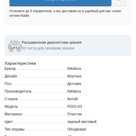
Отложите до 5 оправ/очков, а мы доставим их в удобный для вас салон
оптики Nadin.
Расширенная диагностика зрения
Оправы для очков корригирующих Nikitana FD02-03
33 теста для проверки зрения
Характеристики
Бренд
Nikitana
Дизайн
Круглые
Пол
Детские
Производитель
Nikitana
Страна
Китай
Модель
FD02-03
Материал
Пластик
Цвет
черный матовый
Тип оправы
Ободковая