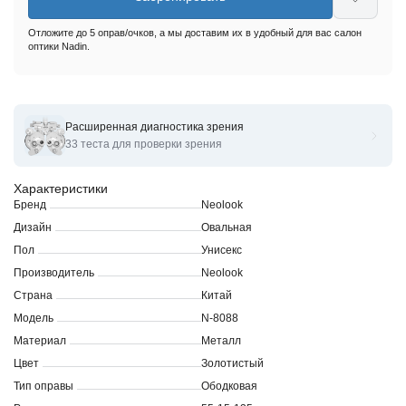
Отложите до 5 оправ/очков, а мы доставим их в удобный для вас салон
оптики Nadin.
Расширенная диагностика зрения
Оправы для очков корригирующих Neolook glamur N-8088
33 теста для проверки зрения
Характеристики
Бренд
Neolook
Дизайн
Овальная
Пол
Унисекс
Производитель
Neolook
Страна
Китай
Модель
N-8088
Материал
Металл
Цвет
Золотистый
Тип оправы
Ободковая