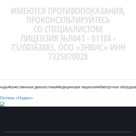
нды
•
Качественная диагностика
•
Медицинская лицензия
•
Импортное оборудова
Оптика «Надин»