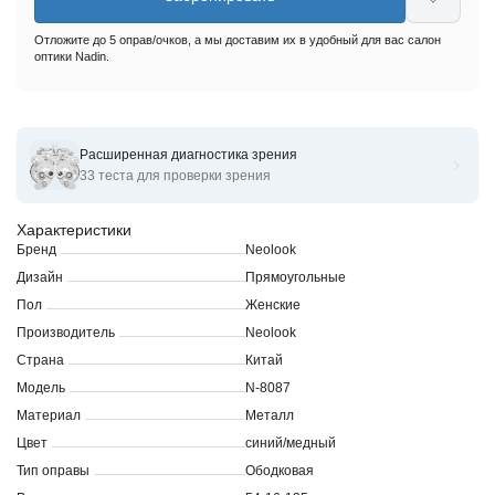
Отложите до 5 оправ/очков, а мы доставим их в удобный для вас салон
оптики Nadin.
Расширенная диагностика зрения
Оправы для очков корригирующих Neolook glamur N-8087
33 теста для проверки зрения
Характеристики
Бренд
Neolook
Дизайн
Прямоугольные
Пол
Женские
Производитель
Neolook
Страна
Китай
Модель
N-8087
Материал
Металл
Цвет
синий/медный
Тип оправы
Ободковая