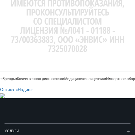
 бренды
•
Качественная диагностика
•
Медицинская лицензия
•
Импортное обору
Оптика «Надин»
УСЛУГИ