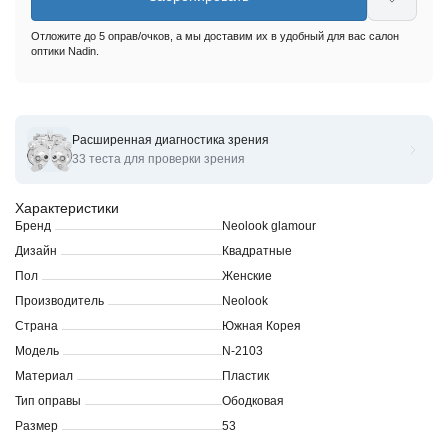
Отложите до 5 оправ/очков, а мы доставим их в удобный для вас салон
оптики Nadin.
Расширенная диагностика зрения
Оправы для очков корригирующих Neolook glamour N-2103
33 теста для проверки зрения
Характеристики
Бренд
Neolook glamour
Дизайн
Квадратные
Пол
Женские
Производитель
Neolook
Страна
Южная Корея
Модель
N-2103
Материал
Пластик
Тип оправы
Ободковая
Размер
53