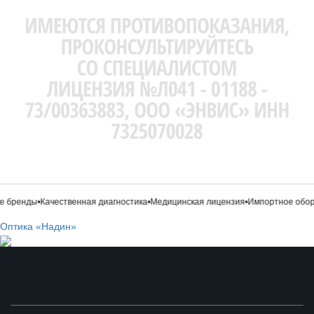
 бренды
•
Качественная диагностика
•
Медицинская лицензия
•
Импортное обору
Оптика «Надин»