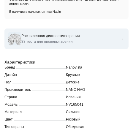
оптики Nadin.
В наличии в салонах оптики Nadin
Расширенная диагностика зрения
Оправы для очков корригирующих Nanovista Silicon Baby NV
33 теста для проверки зрения
165041
Характеристики
Бренд
Nanovista
Дизайн
Круглые
Пол
Детские
Производитель
NANO NAO
Страна
Испания
Модель
NV165041
Материал
Силикон
Цвет
Розовый
Тип оправы
Ободковая