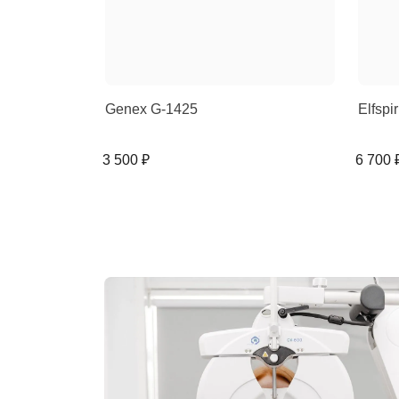
Genex G-1425
Elfspi
3 500 ₽
6 700 