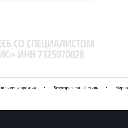
ная коррекция
•
Безукоризненный стиль
•
Мировые б