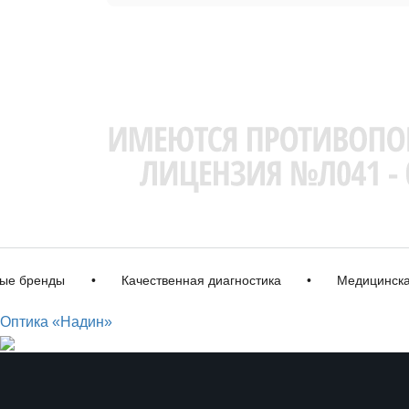
ренды
•
Качественная диагностика
•
Медицинская ли
Оптика «Надин»