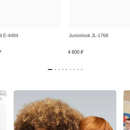
rit E-4484
Juniorlook JL-1768
₽
4 600 ₽