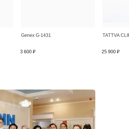
Genex G-1431
TATTVA CLI
3 600 ₽
25 900 ₽