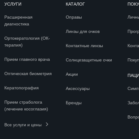
УСЛУГИ
КАТАЛОГ
ПОК
Расширенная
Оправы
Личн
диагностика
Линзы для очков
Прог
Ортокератология (ОК-
терапия)
Контактные линзы
Конт
Прием главного врача
Солнцезащитные очки
Покуп
Оптическая биометрия
Акции
ПАЦ
Кератопография
Аксессуары
Симп
Прием страболога
Бренды
Забо
(лечение косоглазия)
Вопр
Все услуги и цены