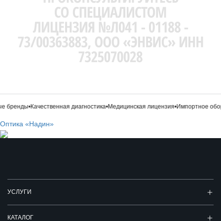
 бренды
•
Качественная диагностика
•
Медицинская лицензия
•
Импортное обор
Оптика «Надин»
УСЛУГИ
КАТАЛОГ