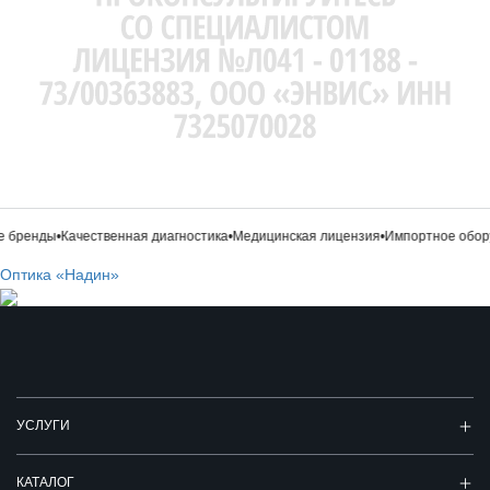
 бренды
•
Качественная диагностика
•
Медицинская лицензия
•
Импортное обору
Оптика «Надин»
УСЛУГИ
КАТАЛОГ