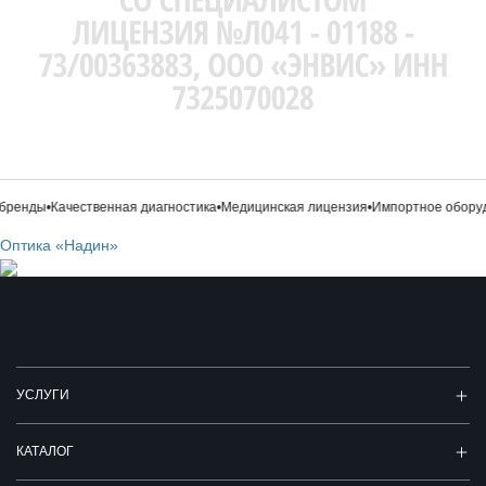
ренды
•
Качественная диагностика
•
Медицинская лицензия
•
Импортное оборуд
Оптика «Надин»
УСЛУГИ
КАТАЛОГ