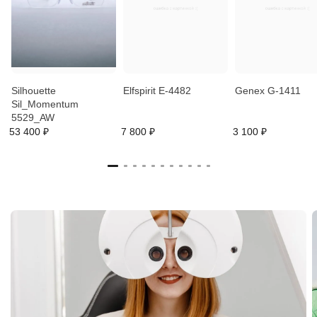
Silhouette
Elfspirit E-4482
Genex G-1411
Sil_Momentum
5529_AW
53 400 ₽
7 800 ₽
3 100 ₽