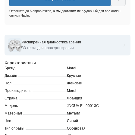
Отложите до 5 оправ/очков, а мы доставим их в удобный для вас салон
оптики Nadin.
Расширенная диагностика зрения
Оправы для очков корригирующих Morel JNOUVEL 90013C
33 теста для проверки зрения
Характеристики
Бренд
Morel
Дизайн
Круглые
Пол
Женские
Производитель
Morel
Страна
Франция
Модель
JNOUV EL 90013C
Материал
Металл
Цвет
Синий
Тип оправы
Ободковая