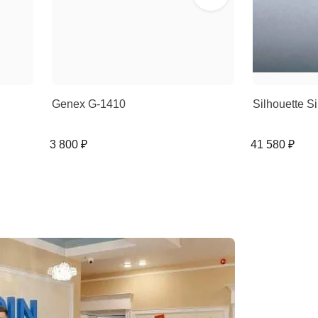
Genex G-1410
Silhouette 
3 800 ₽
41 580 ₽