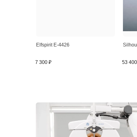
Elfspirit E-4426
Silho
7 300 ₽
53 400