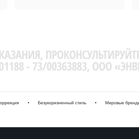
кция
•
Безукоризненный стиль
•
Мировые бренды