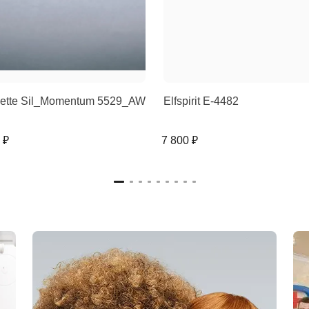
uette Sil_Momentum 5529_AW
Elfspirit E-4482
 ₽
7 800 ₽