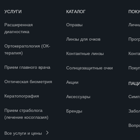
УСЛУГИ
КАТАЛОГ
ПОК
Расширенная
Оправы
Личн
диагностика
Линзы для очков
Прог
Ортокератология (ОК-
терапия)
Контактные линзы
Конт
Прием главного врача
Солнцезащитные очки
Покуп
Оптическая биометрия
Акции
ПАЦ
Кератопография
Аксессуары
Симп
Прием страболога
Бренды
Забо
(лечение косоглазия)
Вопр
Все услуги и цены