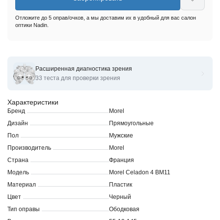
Отложите до 5 оправ/очков, а мы доставим их в удобный для вас салон
оптики Nadin.
Расширенная диагностика зрения
Оправы для очков корригирующих Morel Celadon 4
33 теста для проверки зрения
Характеристики
Бренд
Morel
Дизайн
Прямоугольные
Пол
Мужские
Производитель
Morel
Страна
Франция
Модель
Morel Celadon 4 BM11
Материал
Пластик
Цвет
Черный
Тип оправы
Ободковая