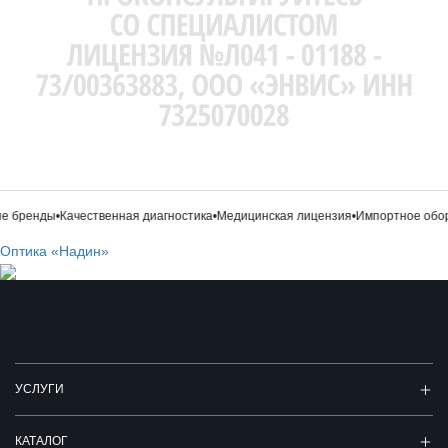
 бренды
•
Качественная диагностика
•
Медицинская лицензия
•
Импортное обор
Оптика «Надин»
УСЛУГИ
КАТАЛОГ