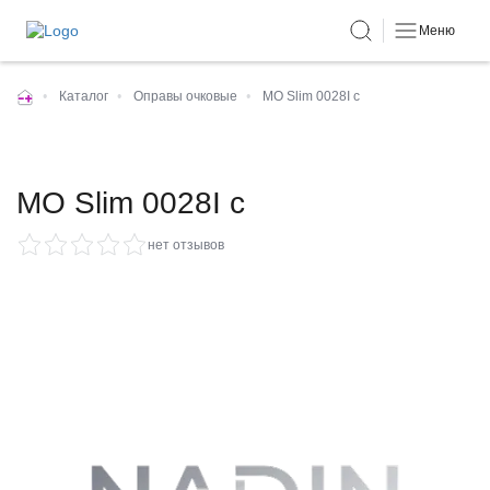
Меню
•
Каталог
•
Оправы очковые
•
MO Slim 0028I c
MO Slim 0028I c
нет отзывов