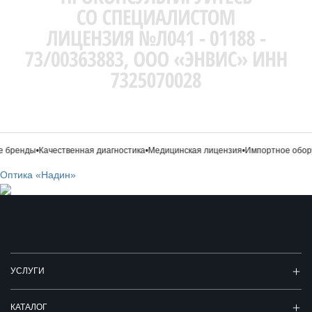
 бренды
•
Качественная диагностика
•
Медицинская лицензия
•
Импортное обору
Оптика «Надин»
УСЛУГИ
КАТАЛОГ