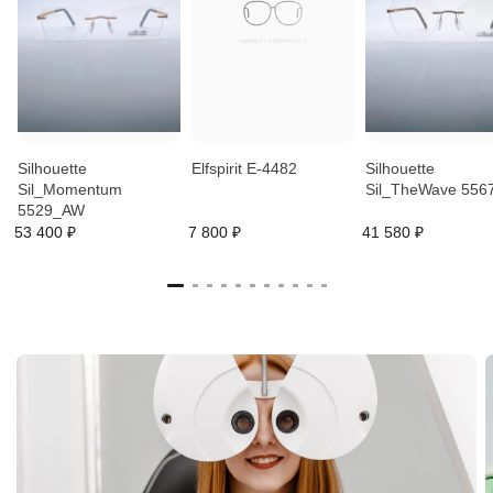
Silhouette
Elfspirit E-4482
Silhouette
Sil_Momentum
Sil_TheWave 556
5529_AW
53 400 ₽
7 800 ₽
41 580 ₽