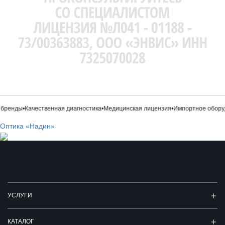
бренды
•
Качественная диагностика
•
Медицинская лицензия
•
Импортное оборуд
Оптика «Надин»
УСЛУГИ
КАТАЛОГ