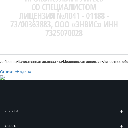
е бренды
•
Качественная диагностика
•
Медицинская лицензия
•
Импортное обор
Оптика «Надин»
УСЛУГИ
КАТАЛОГ