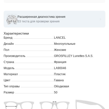
Расширенная диагностика зрения
Оправы для очков корригирующих LANCEL LA90046
33 теста для проверки зрения
Характеристики
Бренд
LANCEL
Дизайн
Многоугольные
Пол
Женские
Производитель
GROSFILLEY Lunettes S.A.S.
Страна
Франция
Модель
LA90046
Материал
Пластик
Цвет
Гавана
Тип оправы
Ободковая
Размер
50