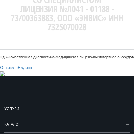
нды
•
Качественная диагностика
•
Медицинская лицензия
•
Импортное оборудова
Оптика «Надин»
УСЛУГИ
КАТАЛОГ