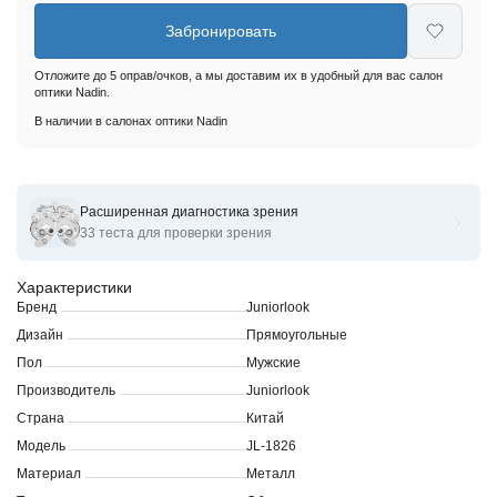
Забронировать
Отложите до 5 оправ/очков, а мы доставим их в удобный для вас салон
оптики Nadin.
В наличии в салонах оптики Nadin
Расширенная диагностика зрения
Оправы для очков корригирующих Juniorlook JL-1826
33 теста для проверки зрения
Характеристики
Бренд
Juniorlook
Дизайн
Прямоугольные
Пол
Мужские
Производитель
Juniorlook
Страна
Китай
Модель
JL-1826
Материал
Металл