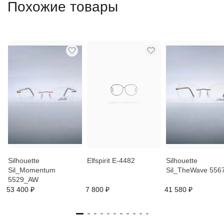
Похожие товары
Silhouette
Elfspirit E-4482
Silhouette
Sil_Momentum
Sil_TheWave 556
5529_AW
53 400 ₽
7 800 ₽
41 580 ₽