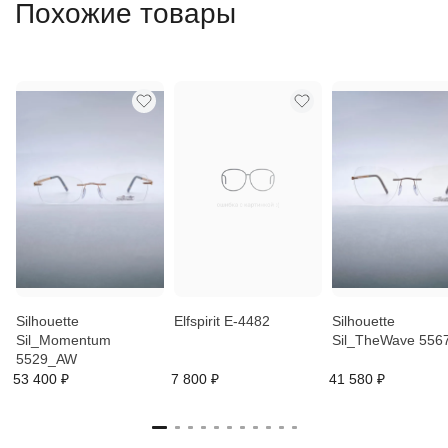
Похожие товары
Silhouette
Elfspirit E-4482
Silhouette
Sil_Momentum
Sil_TheWave 556
5529_AW
53 400 ₽
7 800 ₽
41 580 ₽