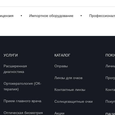
ия
•
Импортное оборудование
•
Профессиональная 
УСЛУГИ
КАТАЛОГ
ПОК
Расширенная
Оправы
Личн
диагностика
Линзы для очков
Прог
Ортокератология (ОК-
терапия)
Контактные линзы
Конт
Прием главного врача
Солнцезащитные очки
Покуп
Оптическая биометрия
Акции
ПАЦ