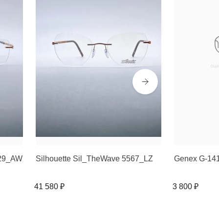
529_AW
Silhouette Sil_TheWave 5567_LZ
Genex G-14
41 580 ₽
3 800 ₽