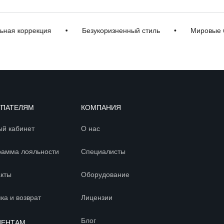
коррекция
•
Безукоризненный стиль
•
Мировые брен
УПАТЕЛЯМ
КОМПАНИЯ
ый кабинет
О нас
рамма лояльности
Специалисты
акты
Оборудование
ка и возврат
Лицензии
Блог
ИЕНТАМ