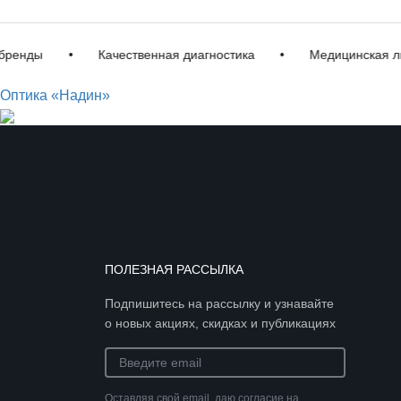
ды
•
Качественная диагностика
•
Медицинская лиценз
Оптика «Надин»
ПОЛЕЗНАЯ РАССЫЛКА
Подпишитесь на рассылку и узнавайте
о новых акциях, скидках и публикациях
Оставляя свой email, даю согласие на