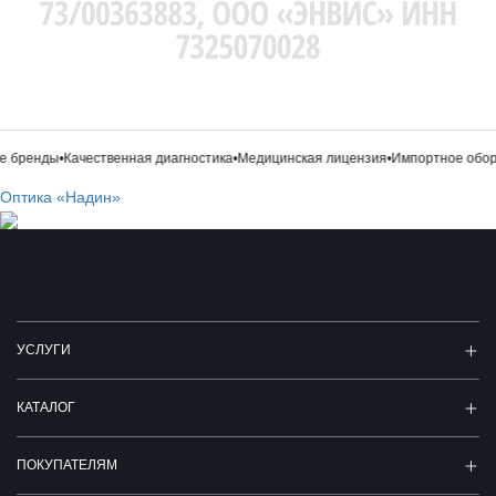
 бренды
•
Качественная диагностика
•
Медицинская лицензия
•
Импортное обору
Оптика «Надин»
УСЛУГИ
КАТАЛОГ
ПОКУПАТЕЛЯМ